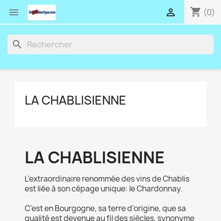
shopping_cart


(0)
search
LA CHABLISIENNE
LA CHABLISIENNE
L’extraordinaire renommée des vins de Chablis
est liée à son cépage unique: le Chardonnay.
C’est en Bourgogne, sa terre d’origine, que sa
qualité est devenue au fil des siècles, synonyme