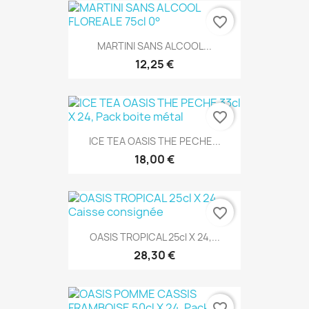
favorite_border
MARTINI SANS ALCOOL...
12,25 €
favorite_border
ICE TEA OASIS THE PECHE...
18,00 €
favorite_border
OASIS TROPICAL 25cl X 24,...
28,30 €
favorite_border