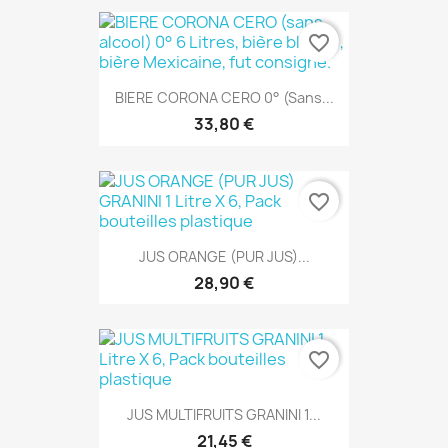
favorite_border
BIERE CORONA CERO 0° (sans...
33,80 €
favorite_border
JUS ORANGE (PUR JUS)...
28,90 €
favorite_border
JUS MULTIFRUITS GRANINI 1...
21,45 €