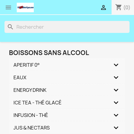
shopping_cart


(0)
search
BOISSONS SANS ALCOOL
APERITIF 0°
EAUX
ENERGY DRINK
ICE TEA - THÉ GLACÉ
INFUSION - THÉ
JUS & NECTARS