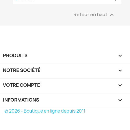
Retour en haut

PRODUITS

NOTRE SOCIÉTÉ

VOTRE COMPTE

INFORMATIONS
keyboard_arrow_down
© 2026 - Boutique en ligne depuis 2011