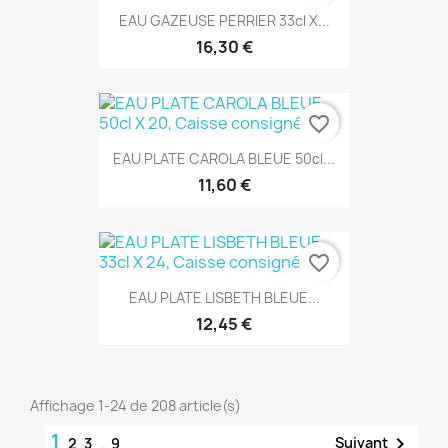
EAU GAZEUSE PERRIER 33cl X...
16,30 €
favorite_border
EAU PLATE CAROLA BLEUE 50cl...
11,60 €
favorite_border
EAU PLATE LISBETH BLEUE...
12,45 €
Affichage 1-24 de 208 article(s)
1

Suivant
2
3
…
9