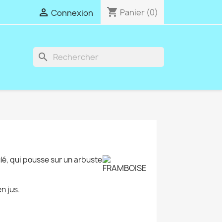
shopping_cart

Panier
(0)
Connexion
search
lé, qui pousse sur un arbuste
n jus.