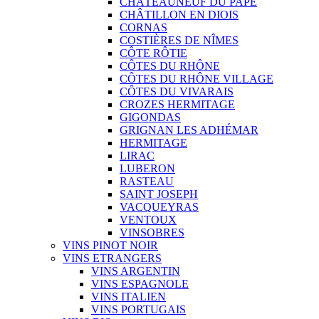
CHÂTEAUNEUF DU PAPE
CHÂTILLON EN DIOIS
CORNAS
COSTIÈRES DE NÎMES
CÔTE RÔTIE
CÔTES DU RHÔNE
CÔTES DU RHÔNE VILLAGE
CÔTES DU VIVARAIS
CROZES HERMITAGE
GIGONDAS
GRIGNAN LES ADHÉMAR
HERMITAGE
LIRAC
LUBERON
RASTEAU
SAINT JOSEPH
VACQUEYRAS
VENTOUX
VINSOBRES
VINS PINOT NOIR
VINS ETRANGERS
VINS ARGENTIN
VINS ESPAGNOLE
VINS ITALIEN
VINS PORTUGAIS