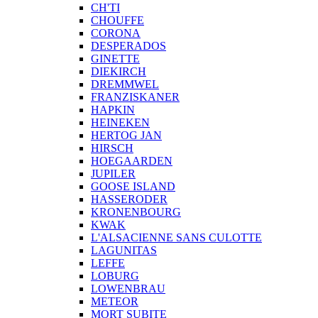
CH'TI
CHOUFFE
CORONA
DESPERADOS
GINETTE
DIEKIRCH
DREMMWEL
FRANZISKANER
HAPKIN
HEINEKEN
HERTOG JAN
HIRSCH
HOEGAARDEN
JUPILER
GOOSE ISLAND
HASSERODER
KRONENBOURG
KWAK
L'ALSACIENNE SANS CULOTTE
LAGUNITAS
LEFFE
LOBURG
LOWENBRAU
METEOR
MORT SUBITE