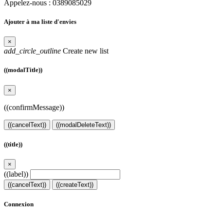
Appelez-nous :
0389085029
Ajouter à ma liste d'envies
×
add_circle_outline
Create new list
((modalTitle))
×
((confirmMessage))
((cancelText))
((modalDeleteText))
((title))
×
((label))
((cancelText))
((createText))
Connexion