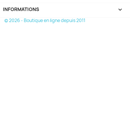
INFORMATIONS
keyboard_arrow_down
© 2026 - Boutique en ligne depuis 2011