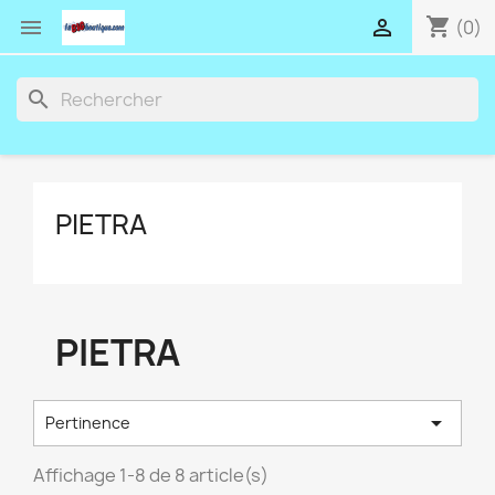
shopping_cart


(0)
search
PIETRA
PIETRA

Pertinence
Affichage 1-8 de 8 article(s)