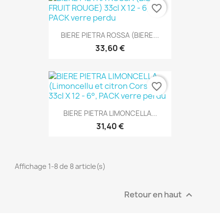
favorite_border
BIERE PIETRA ROSSA (BIERE...
33,60 €
favorite_border
BIERE PIETRA LIMONCELLA...
31,40 €
Affichage 1-8 de 8 article(s)
Retour en haut
