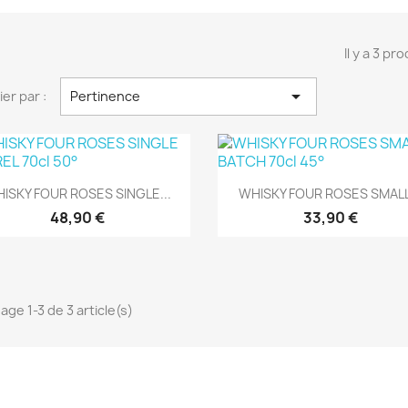
Il y a 3 pro

ier par :
Pertinence
Aperçu rapide
Aperçu rapide


ISKY FOUR ROSES SINGLE...
WHISKY FOUR ROSES SMALL.
48,90 €
33,90 €
age 1-3 de 3 article(s)