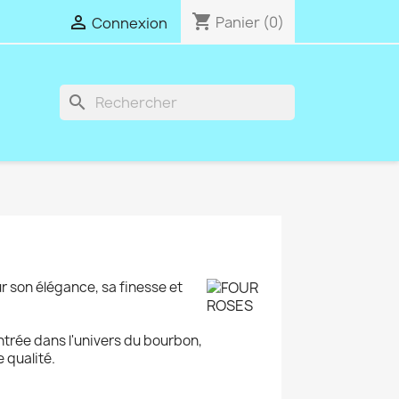
shopping_cart

Panier
(0)
Connexion
search
 son élégance, sa finesse et
'entrée dans l'univers du bourbon,
 qualité.