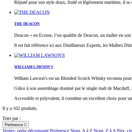
Réputé pour son style doux, fruité et légèrement maritime, il se
THE DEACON
Deacon » en Ecosse, l’on qualifie de Deacon, un maître en son 
Il est fait référence ici aux Distillateurs Experts, les Maîtres Di
WILLIAM LAWSON'S
William Lawson's est un Blended Scotch Whisky reconnu pour so
Grâce à son assemblage dominé par le single malt de Macduff, il
Accessible et polyvalent, il constitue un excellent choix pour u
Il y a 102 produits.
Trier par :
Pertinence

Ventes, ordre décroissant
Pertinence
Nom, A à Z
Nom, Z à A
Prix, cr