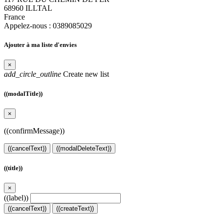
68960 ILLTAL
France
Appelez-nous :
0389085029
Ajouter à ma liste d'envies
×
add_circle_outline
Create new list
((modalTitle))
×
((confirmMessage))
((cancelText))
((modalDeleteText))
((title))
×
((label))
((cancelText))
((createText))