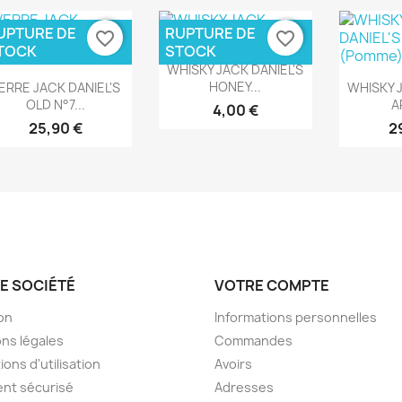
UPTURE DE
RUPTURE DE
favorite_border
favorite_border
TOCK
STOCK
Aperçu rapide

WHISKY JACK DANIEL'S
Aperçu rapide
Ape


HONEY...
ERRE JACK DANIEL'S
WHISKY J
OLD N°7...
A
4,00 €
25,90 €
2
E SOCIÉTÉ
VOTRE COMPTE
son
Informations personnelles
ns légales
Commandes
ions d'utilisation
Avoirs
nt sécurisé
Adresses