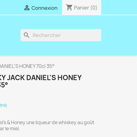
shopping_cart

Panier
(0)
Connexion
search
ANIEL'S HONEY 70cl 35°
Y JACK DANIEL'S HONEY
35°
itre)
el’s & Honey une liqueur de whiskey au goût
r le miel.