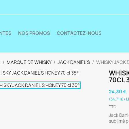
ENTES
NOS PROMOS
CONTACTEZ-NOUS
N
MARQUE DE WHISKY
JACK DANIEL'S
WHISKY JACK D
WHISK
70CL 
24,30 €
(34,71 € / L
TTC
Jack Dani
sublimé pa