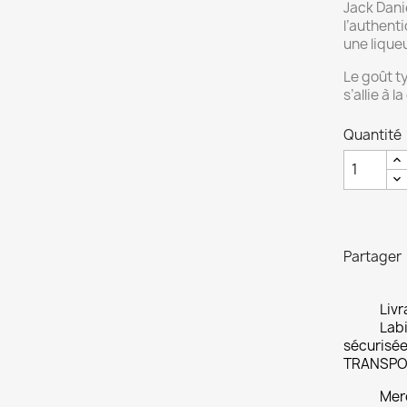
Jack Dani
l’authenti
une liqueu
Le goût t
s’allie à 
Quantité
Partager
Livr
Labi
sécurisée
TRANSPO
Merc