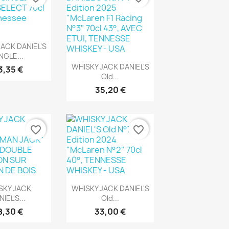
rçu rapide
ACK DANIEL'S
NGLE...
Aperçu rapide

WHISKY JACK DANIEL'S
3,35 €
Old...
35,20 €
favorite_border
favorite_border
rçu rapide
Aperçu rapide

SKY JACK
WHISKY JACK DANIEL'S
IEL'S...
Old...
8,30 €
33,00 €