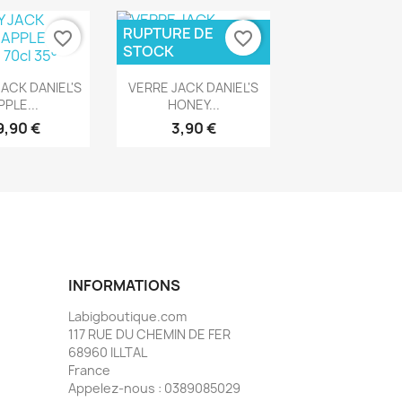
RUPTURE DE
favorite_border
favorite_border
STOCK
rçu rapide
Aperçu rapide

ACK DANIEL'S
VERRE JACK DANIEL'S
PPLE...
HONEY...
9,90 €
3,90 €
INFORMATIONS
Labigboutique.com
117 RUE DU CHEMIN DE FER
68960 ILLTAL
France
Appelez-nous :
0389085029