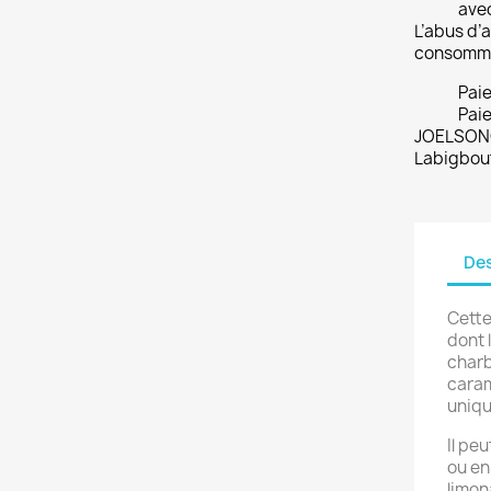
ave
L’abus d’a
consomme
Pai
Paie
JOELSONO
Labigbou
Des
Cette
dont 
charb
caram
uniqu
Il pe
ou en
limon