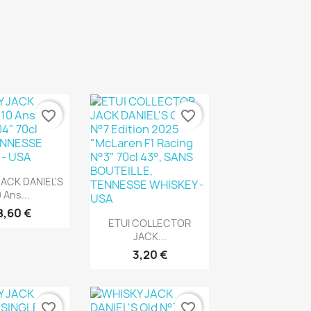
favorite_border
favorite_border
rçu rapide
ACK DANIEL'S
 Ans...
8,60 €
Aperçu rapide

ETUI COLLECTOR
JACK...
3,20 €
favorite_border
favorite_border