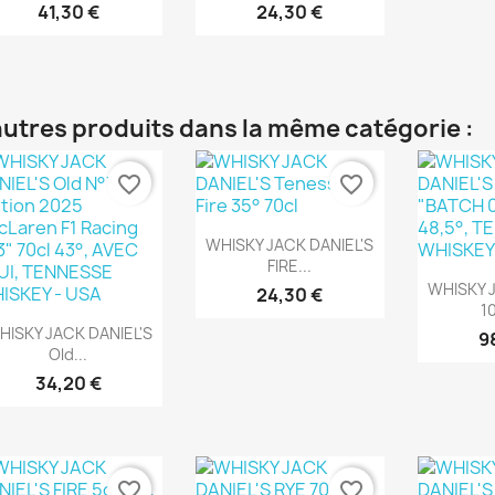
41,30 €
24,30 €
autres produits dans la même catégorie :
favorite_border
favorite_border
Aperçu rapide

WHISKY JACK DANIEL'S
FIRE...
Ape

WHISKY J
24,30 €
10
Aperçu rapide

HISKY JACK DANIEL'S
9
Old...
34,20 €
favorite_border
favorite_border