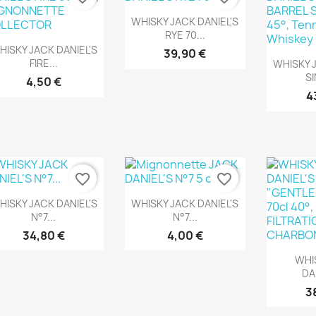
Aperçu rapide

WHISKY JACK DANIEL'S
RYE 70...
Aperçu rapide

HISKY JACK DANIEL'S
39,90 €
Ape

FIRE...
WHISKY J
SI
4,50 €
4
favorite_border
favorite_border
Aperçu rapide
Aperçu rapide


HISKY JACK DANIEL'S
WHISKY JACK DANIEL'S
N°7...
N°7...
34,80 €
4,00 €
Ape

WHI
DAN
3