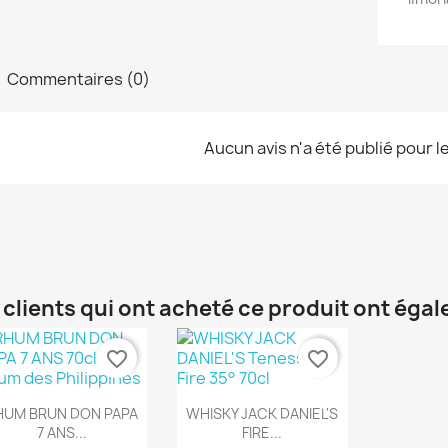
Commentaires (0)
Aucun avis n'a été publié pour 
 clients qui ont acheté ce produit ont éga
favorite_border
favorite_border
Aperçu rapide
Aperçu rapide


HUM BRUN DON PAPA
WHISKY JACK DANIEL'S
7 ANS...
FIRE...