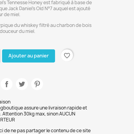
el’s Tennesse Honey est fabriqué à base de
que Jack Daniel’s Old N°7 auquel est ajouté
r de miel.
ypique du whiskey filtré au charbon de bois
la douceur du miel.
favorite_border
Ajouter au panier
aison
gboutique assure une livraison rapide et
. Attention 30kg max, sinon AUCUN
RTEUR
i de ne pas partager le contenu de ce site