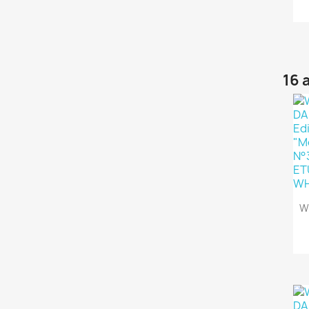
16 
W