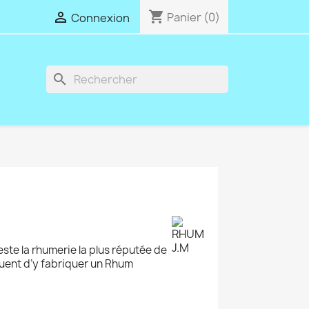
shopping_cart

Panier
(0)
Connexion
search
reste la rhumerie la plus réputée de
nuent d’y fabriquer un Rhum