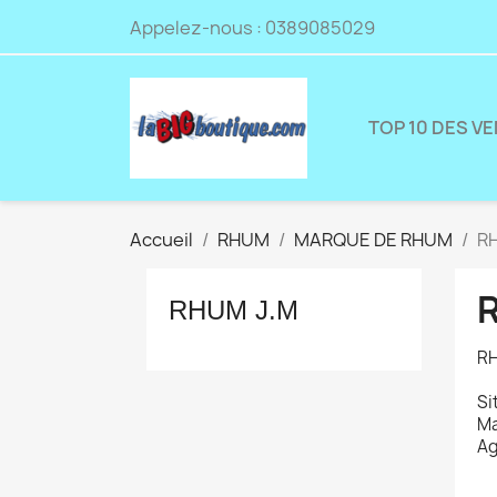
Appelez-nous :
0389085029
TOP 10 DES V
Accueil
RHUM
MARQUE DE RHUM
R
RHUM J.M
RH
Si
Ma
Ag