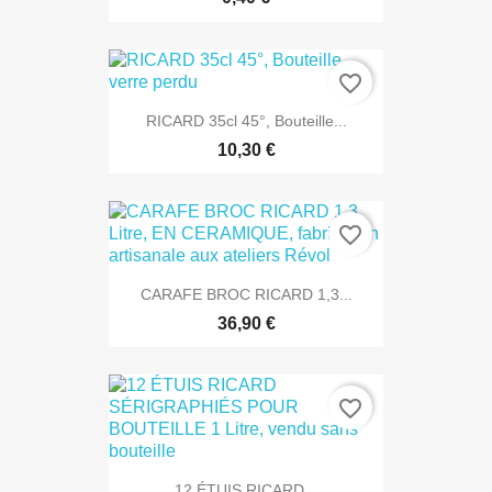
favorite_border
RICARD 35cl 45°, Bouteille...
10,30 €
favorite_border
CARAFE BROC RICARD 1,3...
36,90 €
favorite_border
12 ÉTUIS RICARD...