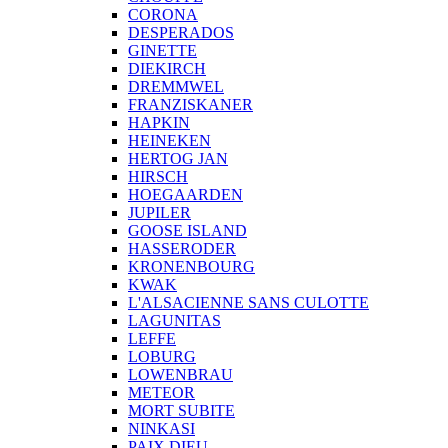
CORONA
DESPERADOS
GINETTE
DIEKIRCH
DREMMWEL
FRANZISKANER
HAPKIN
HEINEKEN
HERTOG JAN
HIRSCH
HOEGAARDEN
JUPILER
GOOSE ISLAND
HASSERODER
KRONENBOURG
KWAK
L'ALSACIENNE SANS CULOTTE
LAGUNITAS
LEFFE
LOBURG
LOWENBRAU
METEOR
MORT SUBITE
NINKASI
PAIX DIEU