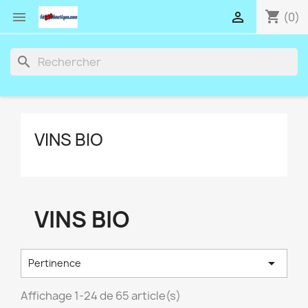
shopping_cart


(0)
search
VINS BIO
VINS BIO

Pertinence
Affichage 1-24 de 65 article(s)