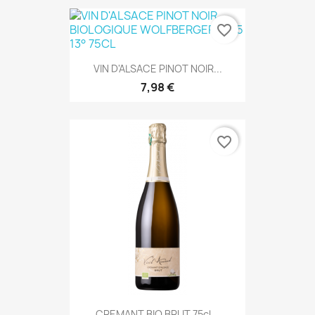
favorite_border
VIN D'ALSACE PINOT NOIR...
7,98 €
favorite_border
CREMANT BIO BRUT 75cl...