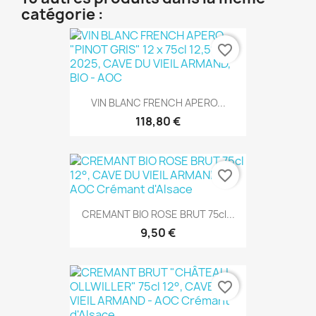
catégorie :
favorite_border
VIN BLANC FRENCH APERO...
118,80 €
favorite_border
CREMANT BIO ROSE BRUT 75cl...
9,50 €
favorite_border