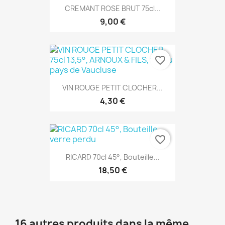
CREMANT ROSE BRUT 75cl...
9,00 €
favorite_border
VIN ROUGE PETIT CLOCHER...
4,30 €
favorite_border
RICARD 70cl 45°, Bouteille...
18,50 €
16 autres produits dans la même