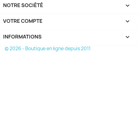
NOTRE SOCIÉTÉ

VOTRE COMPTE

INFORMATIONS
keyboard_arrow_down
© 2026 - Boutique en ligne depuis 2011