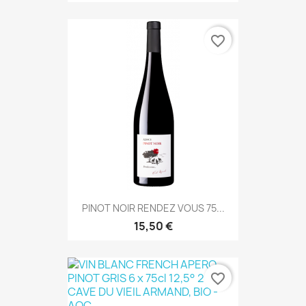
favorite_border
PINOT NOIR RENDEZ VOUS 75...
15,50 €
favorite_border