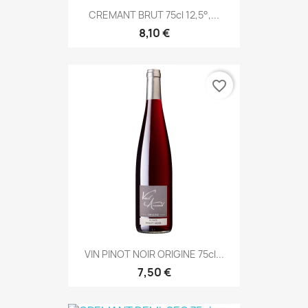
CREMANT BRUT 75cl 12,5°,...
8,10 €
favorite_border
VIN PINOT NOIR ORIGINE 75cl...
7,50 €