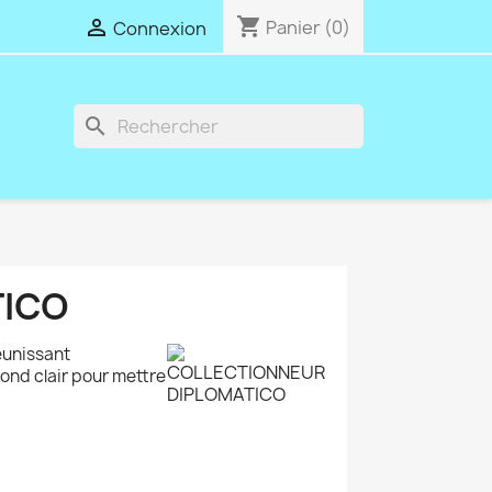
shopping_cart

Panier
(0)
Connexion
search
TICO
éunissant
ond clair pour mettre