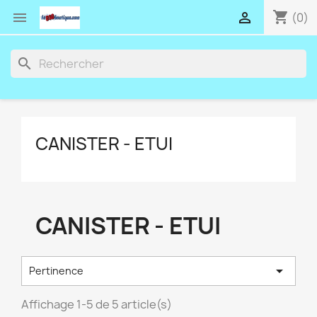
shopping_cart


(0)
search
CANISTER - ETUI
CANISTER - ETUI

Pertinence
Affichage 1-5 de 5 article(s)