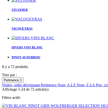
SYLVANER
VACQUEYRAS
DIVERS VINS BLANC
PINOT AUXERROIS
Il y a 72 produits.
Trier par :
Pertinence

Ventes, ordre décroissant
Pertinence
Nom, A à Z
Nom, Z à A
Prix, cr
Affichage 1-24 de 72 article(s)
Filtres actifs