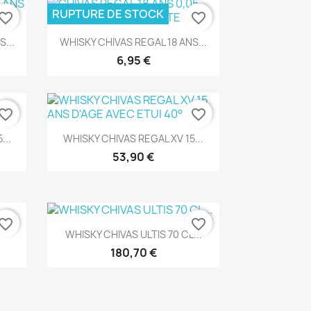
RUPTURE DE STOCK
vorite_border
favorite_border
Aperçu rapide

...
WHISKY CHIVAS REGAL 18 ANS...
6,95 €
vorite_border
favorite_border
Aperçu rapide

...
WHISKY CHIVAS REGAL XV 15...
53,90 €
vorite_border
favorite_border
Aperçu rapide

.
WHISKY CHIVAS ULTIS 70 CL...
180,70 €