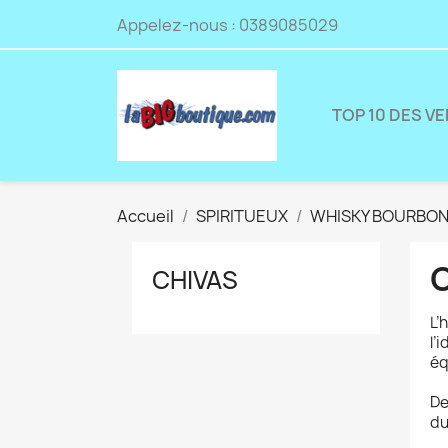
Appelez-nous :
0389085029
TOP 10 DES V
Accueil
SPIRITUEUX
WHISKY BOURBO
CHIVAS
L’
l’
éq
De
du