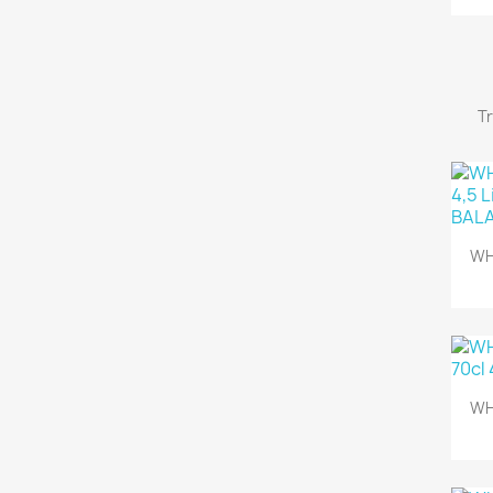
Tr
WH
WH