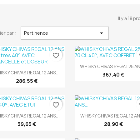
Il y a 18 pr

ier par :
Pertinence
favorite_border
fa
Aperçu rapide

WHISKY CHIVAS REGAL 25 ANS
Aperçu rapide

ISKY CHIVAS REGAL 12 ANS...
367,40 €
286,55 €
favorite_border
fa
Aperçu rapide
Aperçu rapide


ISKY CHIVAS REGAL 12 ANS...
WHISKY CHIVAS REGAL 12 ANS
39,65 €
28,90 €