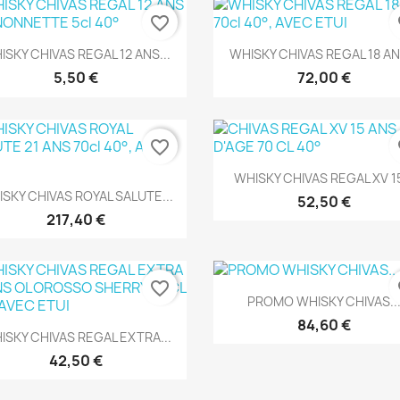
favorite_border
fa
Aperçu rapide
Aperçu rapide


ISKY CHIVAS REGAL 12 ANS...
WHISKY CHIVAS REGAL 18 ANS
5,50 €
72,00 €
favorite_border
fa
Aperçu rapide

WHISKY CHIVAS REGAL XV 15
Aperçu rapide

SKY CHIVAS ROYAL SALUTE...
52,50 €
217,40 €
favorite_border
fa
Aperçu rapide

PROMO WHISKY CHIVAS..
84,60 €
Aperçu rapide

ISKY CHIVAS REGAL EXTRA...
42,50 €