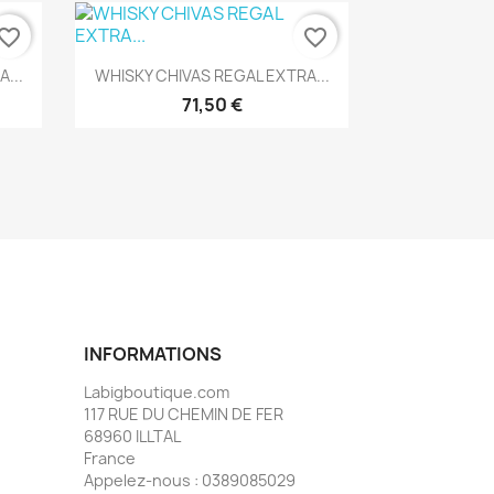
vorite_border
favorite_border
Aperçu rapide

...
WHISKY CHIVAS REGAL EXTRA...
71,50 €
INFORMATIONS
Labigboutique.com
117 RUE DU CHEMIN DE FER
68960 ILLTAL
France
Appelez-nous :
0389085029