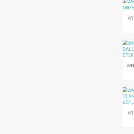
WH
WHI
WH