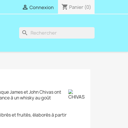
shopping_cart

Panier
(0)
Connexion
search
rsque James et John Chivas ont
sance à un whisky au goût
ibrés et fruités, élaborés à partir