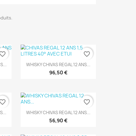
oduits.
vorite_border
favorite_border
Aperçu rapide

...
WHISKY CHIVAS REGAL 12 ANS...
96,50 €
vorite_border
favorite_border
Aperçu rapide

...
WHISKY CHIVAS REGAL 12 ANS...
56,90 €