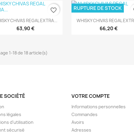
RUPTURE DE STOCK
favorite_border
fa
Aperçu rapide
Aperçu rapide


ISKY CHIVAS REGAL EXTRA...
WHISKY CHIVAS REGAL EXTRA
63,90 €
66,20 €
age 1-18 de 18 article(s)
E SOCIÉTÉ
VOTRE COMPTE
son
Informations personnelles
ns légales
Commandes
ions d'utilisation
Avoirs
nt sécurisé
Adresses