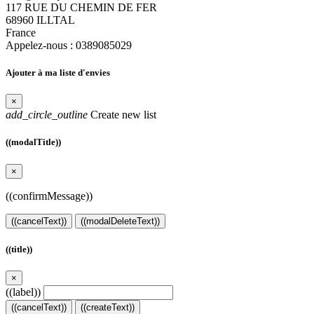
117 RUE DU CHEMIN DE FER
68960 ILLTAL
France
Appelez-nous :
0389085029
Ajouter à ma liste d'envies
×
add_circle_outline
Create new list
((modalTitle))
×
((confirmMessage))
((cancelText))
((modalDeleteText))
((title))
×
((label))
((cancelText))
((createText))