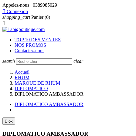
Appelez-nous :
0389085029

Connexion
shopping_cart
Panier
(0)

TOP 10 DES VENTES
NOS PROMOS
Contactez-nous
search
clear
Accueil
RHUM
MARQUE DE RHUM
DIPLOMATICO
DIPLOMATICO AMBASSADOR
DIPLOMATICO AMBASSADOR

ok
DIPLOMATICO AMBASSADOR