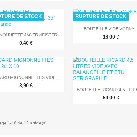
TURE DE STOCK
RUPTURE DE STOCK

Aperçu rapide
BOUTEILLE VIDE VODKA..

Aperçu rapide
NONNETTE JAGERMEISTER...
18,00 €
0,40 €

Aperçu rapide
CARD MIGNONNETTES VIDE...
3,90 €

Aperçu rapide
BOUTEILLE RICARD 4,5 LITRE
59,00 €
age 1-18 de 18 article(s)