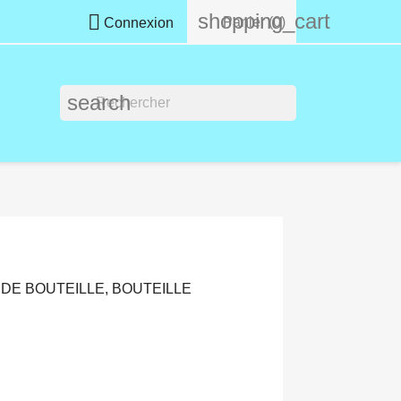
shopping_cart

Panier
(0)
Connexion
search