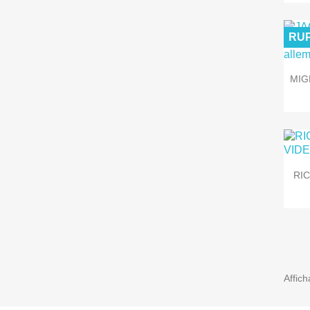
RUP
MIG
RI
Affich