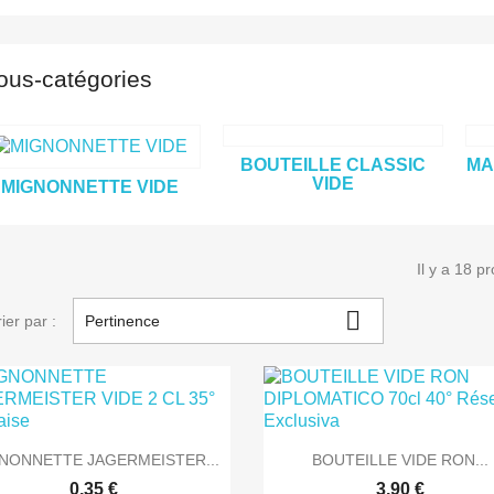
ous-catégories
BOUTEILLE CLASSIC
MA
VIDE
MIGNONNETTE VIDE
Il y a 18 pr

ier par :
Pertinence


Aperçu rapide
Aperçu rapide
NONNETTE JAGERMEISTER...
BOUTEILLE VIDE RON...
0,35 €
3,90 €