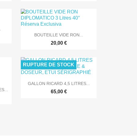
.

Aperçu rapide
BOUTEILLE VIDE RON...
20,00 €
RUPTURE DE STOCK

Aperçu rapide
GALLON RICARD 4,5 LITRES...
S...
65,00 €