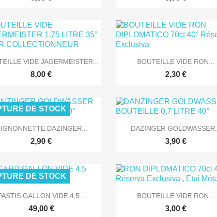


Aperçu rapide
Aperçu rapide
EILLE VIDE JAGERMEISTER...
BOUTEILLE VIDE RON...
8,00 €
2,30 €
TURE DE STOCK


Aperçu rapide
Aperçu rapide
IGNONNETTE DAZINGER...
DAZINGER GOLDWASSER..
2,90 €
3,90 €
TURE DE STOCK


Aperçu rapide
Aperçu rapide
PASTIS GALLON VIDE 4,5...
BOUTEILLE VIDE RON...
49,00 €
3,00 €