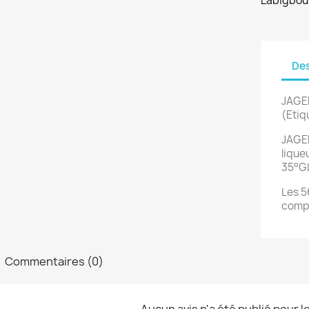
Labigbou
Des
JAGER
(Etiq
JAGER
lique
35°G
Les 5
compo
Commentaires (0)
Aucun avis n'a été publié pour 