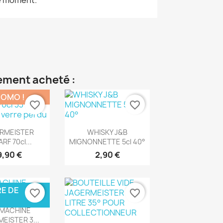
lement acheté :
ROMO !
favorite_border
favorite_border
rçu rapide
Aperçu rapide

RMEISTER
WHISKY J&B
RF 70cl...
MIGNONNETTE 5cl 40°
9,90 €
2,90 €
E DE
favorite_border
favorite_border
rçu rapide
 MACHINE
EISTER 3...