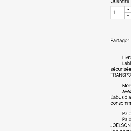
Quantité
Partager
Livr
Labi
sécurisée
TRANSPO
Merc
ave
L’abus d’a
consomme
Pai
Paie
JOELSONO