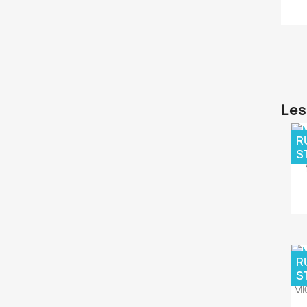
Les
R
S
R
S
MI