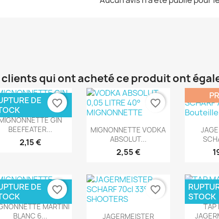
 clients qui ont acheté ce produit ont éga
P
UPTURE DE
favorite_border
favorite_border
TOCK
Aperçu rapide

MIGNONNETTE GIN
Aperçu rapide
Ape


BEEFEATER...
MIGNONNETTE VODKA
JAGE
ABSOLUT...
SCHA
2,15 €
2,55 €
1
UPTURE DE
RUPTUR
favorite_border
favorite_border
TOCK
STOCK
Aperçu rapide
Ape


GNONNETTE MARTINI
TAP
Aperçu rapide

BLANC 6...
JAGERM
JAGERMEISTER