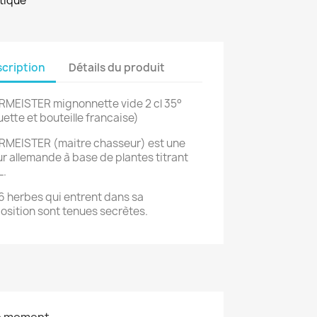
tique
cription
Détails du produit
MEISTER mignonnette vide 2 cl 35°
uette et bouteille francaise)
MEISTER (maitre chasseur) est une
ur allemande à base de plantes titrant
L.
6 herbes qui entrent dans sa
sition sont tenues secrètes.
le moment.