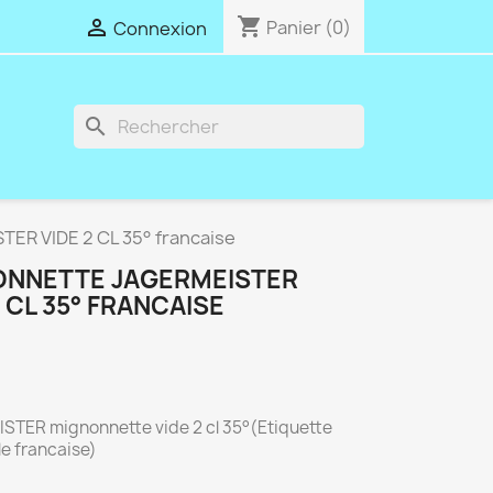
shopping_cart

Panier
(0)
Connexion
search
R VIDE 2 CL 35° francaise
ONNETTE JAGERMEISTER
2 CL 35° FRANCAISE
TER mignonnette vide 2 cl 35°(Etiquette
le francaise)