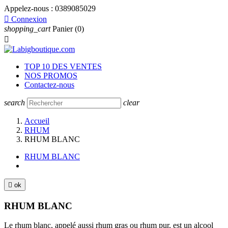
Appelez-nous :
0389085029

Connexion
shopping_cart
Panier
(0)

TOP 10 DES VENTES
NOS PROMOS
Contactez-nous
search
clear
Accueil
RHUM
RHUM BLANC
RHUM BLANC

ok
RHUM BLANC
Le rhum blanc, appelé aussi rhum gras ou rhum pur, est un alcool