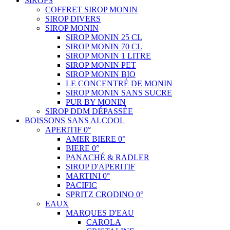
SIROPS
COFFRET SIROP MONIN
SIROP DIVERS
SIROP MONIN
SIROP MONIN 25 CL
SIROP MONIN 70 CL
SIROP MONIN 1 LITRE
SIROP MONIN PET
SIROP MONIN BIO
LE CONCENTRÉ DE MONIN
SIROP MONIN SANS SUCRE
PUR BY MONIN
SIROP DDM DÉPASSÉE
BOISSONS SANS ALCOOL
APERITIF 0°
AMER BIERE 0°
BIERE 0°
PANACHÉ & RADLER
SIROP D'APERITIF
MARTINI 0°
PACIFIC
SPRITZ CRODINO 0°
EAUX
MARQUES D'EAU
CAROLA