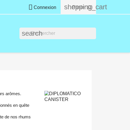
shopping_cart

Panier
(0)
Connexion
search
eurs arômes.
sionnés en quête
rte de nos rhums