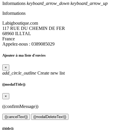
Informations
keyboard_arrow_down
keyboard_arrow_up
Informations
Labigboutique.com
117 RUE DU CHEMIN DE FER
68960 ILLTAL
France
Appelez-nous :
0389085029
Ajouter à ma liste d'envies
×
add_circle_outline
Create new list
((modalTitle))
×
((confirmMessage))
((cancelText))
((modalDeleteText))
((title))