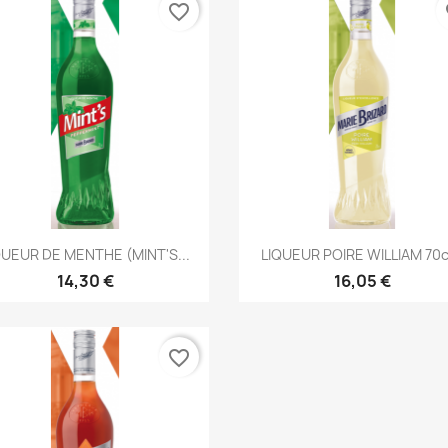
favorite_border
fa
Aperçu rapide
Aperçu rapide


QUEUR DE MENTHE (MINT'S...
LIQUEUR POIRE WILLIAM 70cl
14,30 €
16,05 €
favorite_border