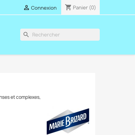
shopping_cart

Panier
(0)
Connexion
search
nses et complexes,