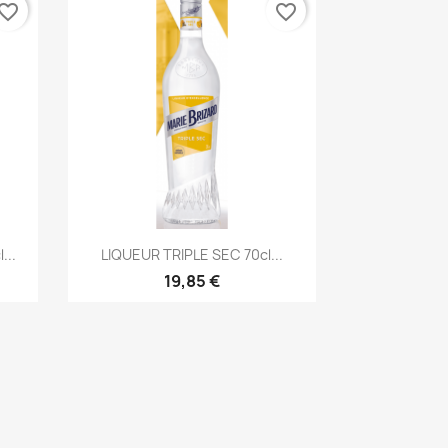
vorite_border
favorite_border
Aperçu rapide

...
LIQUEUR TRIPLE SEC 70cl...
19,85 €