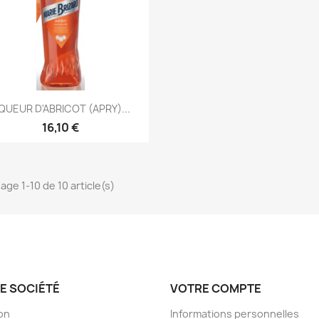
Aperçu rapide

IQUEUR D'ABRICOT (APRY)...
16,10 €
hage 1-10 de 10 article(s)
E SOCIÉTÉ
VOTRE COMPTE
son
Informations personnelles