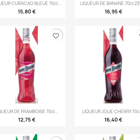
Aperçu rapide
Aperçu rapide


UEUR CURACAO BLEUE 70cl...
LIQUEUR DE BANANE 70cl 23°,
15,80 €
16,95 €
favorite_border
fa
Aperçu rapide
Aperçu rapide


QUEUR DE FRAMBOISE 70cl...
LIQUEUR JOLIE CHERRY 70cl
12,75 €
16,40 €