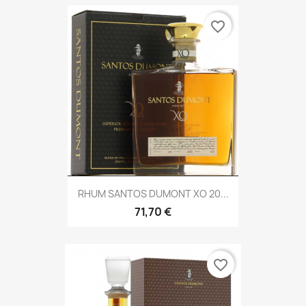
favorite_border
RHUM SANTOS DUMONT XO 20...
71,70 €
favorite_border