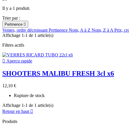
Il y a 1 produit.
Trier par :
Pertinence

Ventes, ordre décroissant
Pertinence
Nom, A à Z
Nom, Z à A
Prix, cr
Affichage 1-1 de 1 article(s)
Filtres actifs

Aperçu rapide
SHOOTERS MALIBU FRESH 3cl x6
12,10 €
Rupture de stock
Affichage 1-1 de 1 article(s)
Retour en haut

Produits