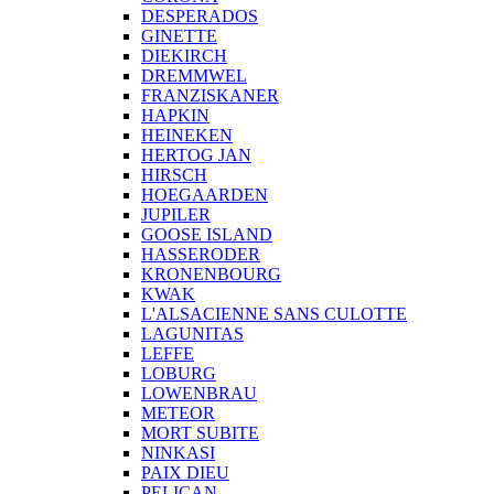
DESPERADOS
GINETTE
DIEKIRCH
DREMMWEL
FRANZISKANER
HAPKIN
HEINEKEN
HERTOG JAN
HIRSCH
HOEGAARDEN
JUPILER
GOOSE ISLAND
HASSERODER
KRONENBOURG
KWAK
L'ALSACIENNE SANS CULOTTE
LAGUNITAS
LEFFE
LOBURG
LOWENBRAU
METEOR
MORT SUBITE
NINKASI
PAIX DIEU
PELICAN