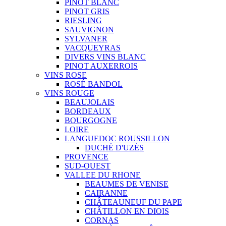
PINOT BLANC
PINOT GRIS
RIESLING
SAUVIGNON
SYLVANER
VACQUEYRAS
DIVERS VINS BLANC
PINOT AUXERROIS
VINS ROSE
ROSÉ BANDOL
VINS ROUGE
BEAUJOLAIS
BORDEAUX
BOURGOGNE
LOIRE
LANGUEDOC ROUSSILLON
DUCHÉ D'UZÈS
PROVENCE
SUD-OUEST
VALLEE DU RHONE
BEAUMES DE VENISE
CAIRANNE
CHÂTEAUNEUF DU PAPE
CHÂTILLON EN DIOIS
CORNAS