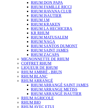
RHUM DON PAPA
RHUM FAMILLE RICCI
RHUM HAVANA CLUB
RHUM ISAUTIER
RHUM J.M
RHUM KRAKEN
RHUM LA HECHICERA
KR RHUM
RHUM MATUSALEM
RHUM NAGA
RHUM SANTOS DUMONT
RHUM SAINT JAMES
RHUM ZACAPA
MIGNONNETTE DE RHUM
COFFRET RHUM
LIQUEUR DE RHUM
RHUM AMBRÉ - BRUN
RHUM BLANC
RHUM ARRANGÉ
RHUM ARRANGÉ SAINT JAMES
RHUM ARRANGE METISS
RHUM ARRANGÉ ISAUTIER
RHUM AGRICOLE
RHUM BIO
RHUM AVEC ETUI