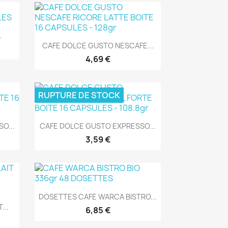
.
Aperçu rapide

CAFE DOLCE GUSTO NESCAFE...
4,69 €
RUPTURE DE STOCK
Aperçu rapide

O...
CAFE DOLCE GUSTO EXPRESSO...
3,59 €
Aperçu rapide

DOSETTES CAFE WARCA BISTRO...
...
6,85 €