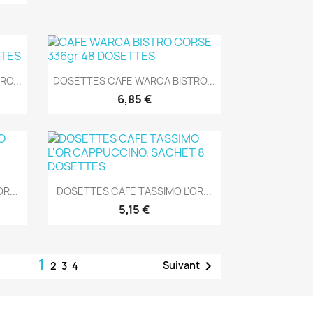
Aperçu rapide

O...
DOSETTES CAFE WARCA BISTRO...
6,85 €
Aperçu rapide

R...
DOSETTES CAFE TASSIMO L'OR...
5,15 €
1

Suivant
2
3
4