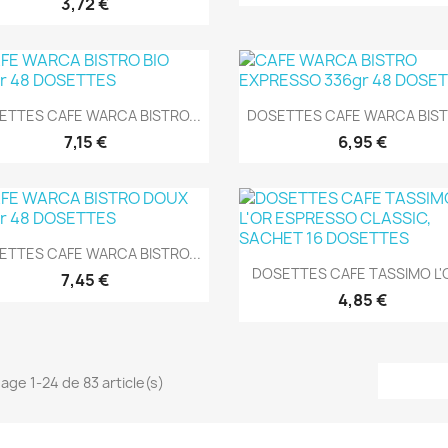
3,72 €
Aperçu rapide
Aperçu rapide


ETTES CAFE WARCA BISTRO...
DOSETTES CAFE WARCA BISTR
7,15 €
6,95 €
Aperçu rapide

ETTES CAFE WARCA BISTRO...
Aperçu rapide

DOSETTES CAFE TASSIMO L'O
7,45 €
4,85 €
hage 1-24 de 83 article(s)