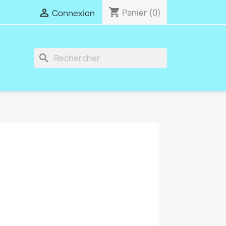
shopping_cart

Panier
(0)
Connexion
search