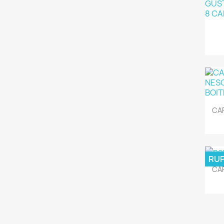
CA
RUP
CA