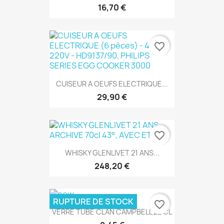
16,70 €
favorite_border
CUISEUR A OEUFS ELECTRIQUE...
29,90 €
favorite_border
WHISKY GLENLIVET 21 ANS...
248,20 €
RUPTURE DE STOCK
favorite_border
VERRE TUBE CLAN CAMPBELL 22 CL