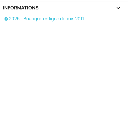
INFORMATIONS
keyboard_arrow_down
© 2026 - Boutique en ligne depuis 2011