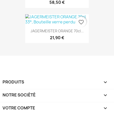
58,50 €
favorite_border
JAGERMEISTER ORANGE 70cl...
21,90 €
PRODUITS

NOTRE SOCIÉTÉ

VOTRE COMPTE
