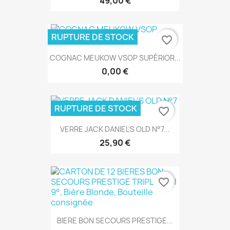
49,00 €
RUPTURE DE STOCK
favorite_border
COGNAC MEUKOW VSOP SUPÉRIOR...
0,00 €
RUPTURE DE STOCK
favorite_border
VERRE JACK DANIEL'S OLD N°7...
25,90 €
favorite_border
BIERE BON SECOURS PRESTIGE...