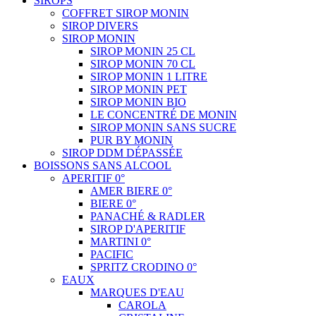
SIROPS
COFFRET SIROP MONIN
SIROP DIVERS
SIROP MONIN
SIROP MONIN 25 CL
SIROP MONIN 70 CL
SIROP MONIN 1 LITRE
SIROP MONIN PET
SIROP MONIN BIO
LE CONCENTRÉ DE MONIN
SIROP MONIN SANS SUCRE
PUR BY MONIN
SIROP DDM DÉPASSÉE
BOISSONS SANS ALCOOL
APERITIF 0°
AMER BIERE 0°
BIERE 0°
PANACHÉ & RADLER
SIROP D'APERITIF
MARTINI 0°
PACIFIC
SPRITZ CRODINO 0°
EAUX
MARQUES D'EAU
CAROLA