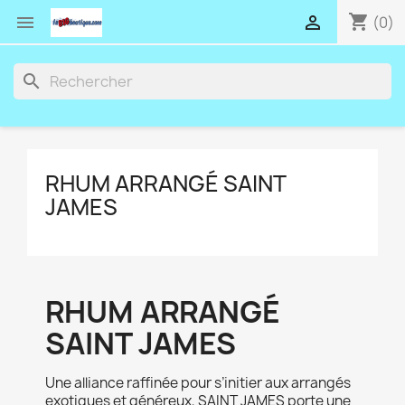
shopping_cart


(0)
search
RHUM ARRANGÉ SAINT
JAMES
RHUM ARRANGÉ
SAINT JAMES
Une alliance raffinée pour s’initier aux arrangés
exotiques et généreux, SAINT JAMES porte une