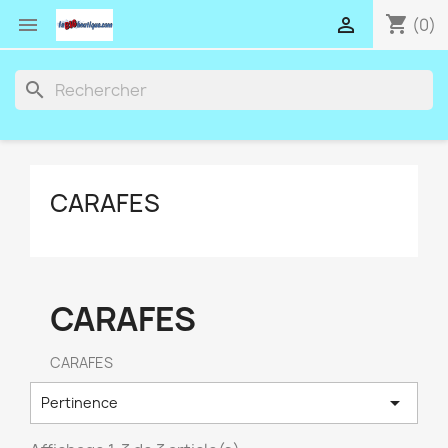
shopping_cart


(0)
search
CARAFES
CARAFES
CARAFES

Pertinence