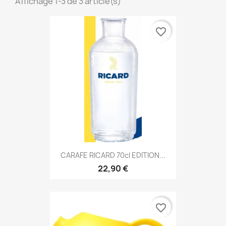
Affichage 1-3 de 3 article(s)
favorite_border
CARAFE RICARD 70cl EDITION...
22,90 €
favorite_border