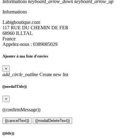
Informations
keyboard_arrow_down
keyboard_arrow_up
Informations
Labigboutique.com
117 RUE DU CHEMIN DE FER
68960 ILLTAL
France
Appelez-nous :
0389085029
Ajouter à ma liste d'envies
×
add_circle_outline
Create new list
((modalTitle))
×
((confirmMessage))
((cancelText))
((modalDeleteText))
((title))