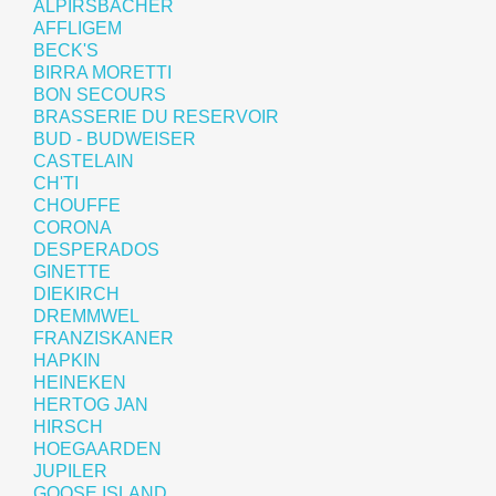
ALPIRSBACHER
AFFLIGEM
BECK'S
BIRRA MORETTI
BON SECOURS
BRASSERIE DU RESERVOIR
BUD - BUDWEISER
CASTELAIN
CH'TI
CHOUFFE
CORONA
DESPERADOS
GINETTE
DIEKIRCH
DREMMWEL
FRANZISKANER
HAPKIN
HEINEKEN
HERTOG JAN
HIRSCH
HOEGAARDEN
JUPILER
GOOSE ISLAND