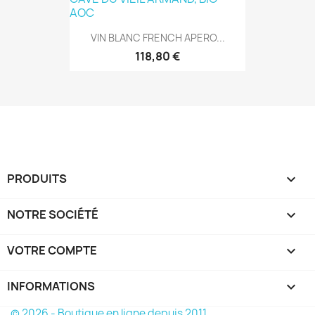
VIN BLANC FRENCH APERO...
118,80 €
PRODUITS

NOTRE SOCIÉTÉ

VOTRE COMPTE

INFORMATIONS
keyboard_arrow_down
© 2026 - Boutique en ligne depuis 2011