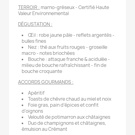
TERROIR :
marno-gréseux - Certifié Haute
Valeur Environnemental
DÉGUSTATION :
Œil : robe jaune pâle - reflets argentés -
bulles fines
Nez : thé aux fruits rouges - groseille
macro - notes briochées
Bouche : attaque franche & acidulée -
milieu de bouche rafraîchissant - fin de
bouche croquante
ACCORDS GOURMANDS :
Apéritif
Toasts de chèvre chaud au miel et noix
Foie gras, pain d’épices et confit
d’oignons
Velouté de potimarron aux châtaignes
Duo de champignons et châtaignes,
émulsion au Crémant