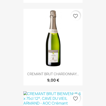
favorite_border
CREMANT BRUT CHARDONNAY...
9,00 €
favorite_border