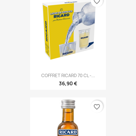
favorite_border
COFFRET RICARD 70 CL -...
36,90 €
favorite_border