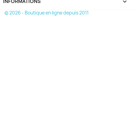
INFORMATIONS
keyboard_arrow_down
© 2026 - Boutique en ligne depuis 2011