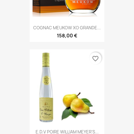
COGNAC MEUKOW XO GRANDE...
158,00 €
favorite_border
E.D.V POIRE WILLIAM MEYER'S...