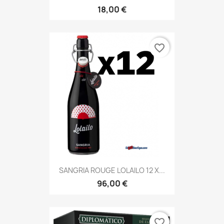
18,00 €
favorite_border
SANGRIA ROUGE LOLAILO 12 X...
96,00 €
favorite_border