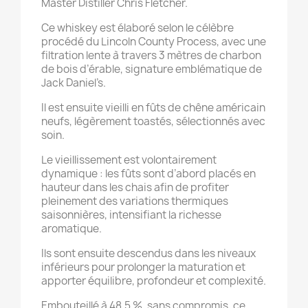
Master Distiller Chris Fletcher.
Ce whiskey est élaboré selon le célèbre
procédé du Lincoln County Process, avec une
filtration lente à travers 3 mètres de charbon
de bois d’érable, signature emblématique de
Jack Daniel’s.
Il est ensuite vieilli en fûts de chêne américain
neufs, légèrement toastés, sélectionnés avec
soin.
Le vieillissement est volontairement
dynamique : les fûts sont d’abord placés en
hauteur dans les chais afin de profiter
pleinement des variations thermiques
saisonnières, intensifiant la richesse
aromatique.
Ils sont ensuite descendus dans les niveaux
inférieurs pour prolonger la maturation et
apporter équilibre, profondeur et complexité.
Embouteillé à 48,5 %, sans compromis, ce