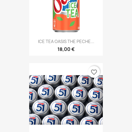
ICE TEA OASIS THE PECHE...
18,00 €
favorite_border