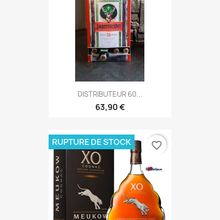
DISTRIBUTEUR 60...
63,90 €
RUPTURE DE STOCK
favorite_border