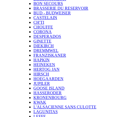
BON SECOURS
BRASSERIE DU RESERVOIR
BUD - BUDWEISER
CASTELAIN
CH'TI
CHOUFFE
CORONA
DESPERADOS
GINETTE
DIEKIRCH
DREMMWEL
FRANZISKANER
HAPKIN
HEINEKEN
HERTOG JAN
HIRSCH
HOEGAARDEN
JUPILER
GOOSE ISLAND
HASSERODER
KRONENBOURG
KWAK
L'ALSACIENNE SANS CULOTTE
LAGUNITAS
LEFFE