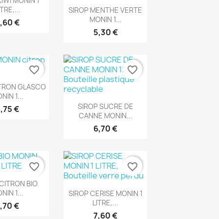
KIWI MONIN 1
Aperçu rapide

ITRE,...
SIROP MENTHE VERTE
MONIN 1...
,60 €
5,30 €
favorite_border
favorite_border
rçu rapide
ITRON GLASCO
NIN 1...
Aperçu rapide

SIROP SUCRE DE
,75 €
CANNE MONIN...
6,70 €
favorite_border
favorite_border
rçu rapide
CITRON BIO
Aperçu rapide

NIN 1...
SIROP CERISE MONIN 1
LITRE,...
,70 €
7,60 €