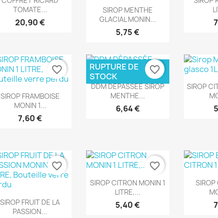
COFFRET RICARD
SIROP 
Aperçu rapide

TOMATE...
L
SIROP MENTHE
GLACIAL MONIN...
20,90 €
7
5,75 €
RUPTURE DE
favorite_border
favorite_border
STOCK
Aperçu rapide
Ape


DDM DÉPASSÉE SIROP
SIROP C
Aperçu rapide

MENTHE...
MO
SIROP FRAMBOISE
MONIN 1...
6,64 €
5
7,60 €
favorite_border
favorite_border
Aperçu rapide
Ape


SIROP CITRON MONIN 1
SIROP 
LITRE,...
MO
Aperçu rapide

SIROP FRUIT DE LA
5,40 €
7
PASSION...