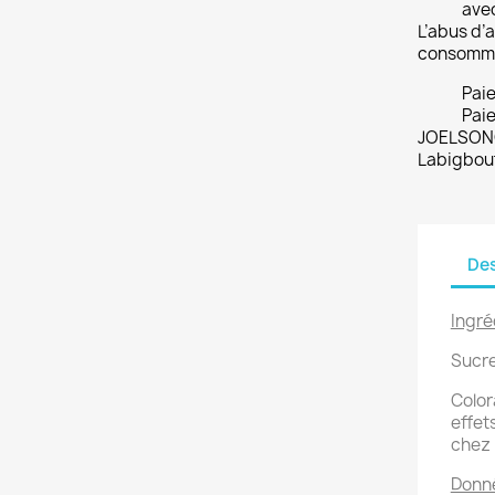
ave
L’abus d’a
consomme
Pai
Paie
JOELSONO
Labigbou
Des
Ingré
Sucre
Color
effets
chez 
Donné