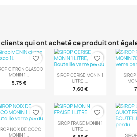
 clients qui ont acheté ce produit ont éga
favorite_border
favorite_border
Aperçu rapide

ROP CITRON GLASCO
Aperçu rapide
Ape


MONIN 1...
SIROP CERISE MONIN 1
SIROP
LITRE,...
MONI
5,75 €
7,60 €
7
favorite_border
favorite_border
Aperçu rapide

SIROP FRAISE MONIN 1
Aperçu rapide

LITRE,...
IROP NOIX DE COCO
Ape

MONIN 1...
SIROP