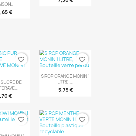
7,30 €
ISON...
,65 €
favorite_border
favorite_border
Aperçu rapide

SIROP ORANGE MONIN 1
rçu rapide
LITRE,...
 SUCRE DE
ERAVE...
5,75 €
,70 €
favorite_border
favorite_border
rçu rapide