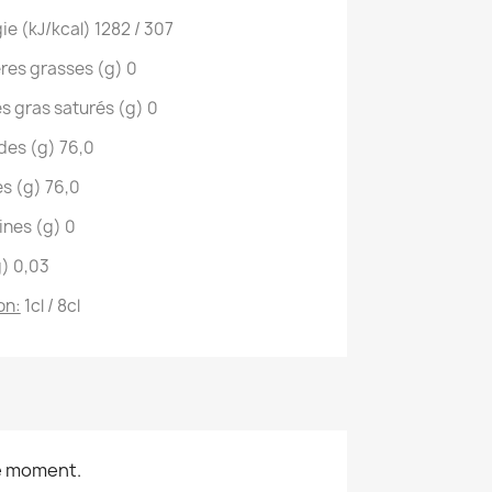
ie (kJ/kcal)
1282 / 307
res grasses (g)
0
s gras saturés (g)
0
des (g)
76,0
s (g)
76,0
ines (g)
0
g)
0,03
on:
1cl / 8cl
le moment.