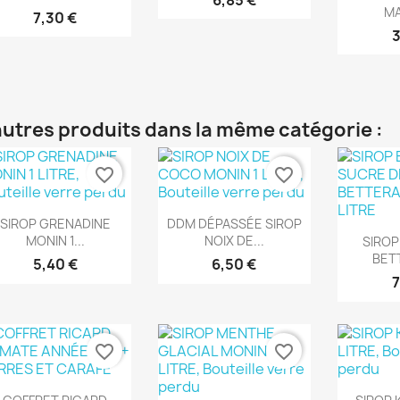
6,85 €
MA
7,30 €
3
autres produits dans la même catégorie :
favorite_border
favorite_border
Aperçu rapide
Aperçu rapide


SIROP GRENADINE
DDM DÉPASSÉE SIROP
Ape

MONIN 1...
NOIX DE...
SIROP
BETT
5,40 €
6,50 €
7
favorite_border
favorite_border
Aperçu rapide
Ape

