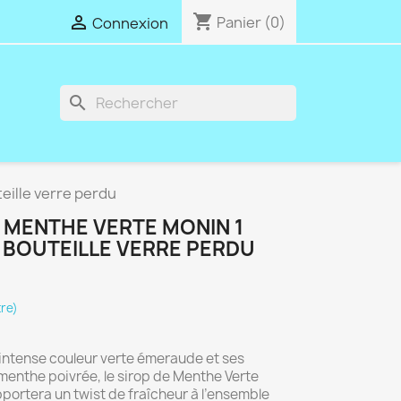
shopping_cart

Panier
(0)
Connexion
search
ille verre perdu
 MENTHE VERTE MONIN 1
, BOUTEILLE VERRE PERDU
tre)
intense couleur verte émeraude et ses
menthe poivrée, le sirop de Menthe Verte
ortera un twist de fraîcheur à l’ensemble