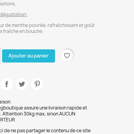
éations.
dégustation:
ur de menthe poivrée, rafraîchissant et goût
 fraîche en bouche.
favorite_border
Ajouter au panier
aison
gboutique assure une livraison rapide et
. Attention 30kg max, sinon AUCUN
RTEUR
i de ne pas partager le contenu de ce site