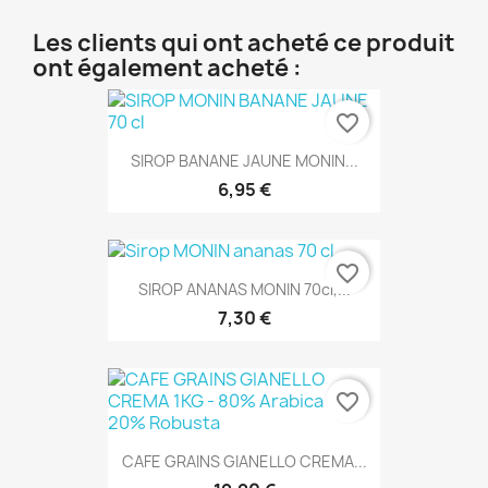
Les clients qui ont acheté ce produit
ont également acheté :
favorite_border
SIROP BANANE JAUNE MONIN...
6,95 €
favorite_border
SIROP ANANAS MONIN 70cl,...
7,30 €
favorite_border
CAFE GRAINS GIANELLO CREMA...