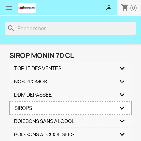
shopping_cart


(0)
search
SIROP MONIN 70 CL
TOP 10 DES VENTES
NOS PROMOS
DDM DÉPASSÉE
SIROPS
BOISSONS SANS ALCOOL
BOISSONS ALCOOLISEES