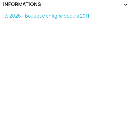
INFORMATIONS
keyboard_arrow_down
© 2026 - Boutique en ligne depuis 2011