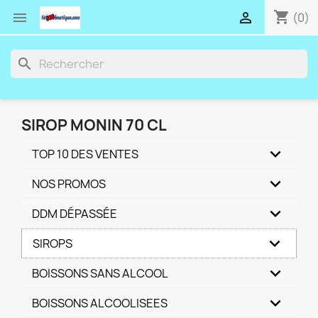
shopping_cart


(0)
search
SIROP MONIN 70 CL
TOP 10 DES VENTES
NOS PROMOS
DDM DÉPASSÉE
SIROPS
BOISSONS SANS ALCOOL
BOISSONS ALCOOLISEES