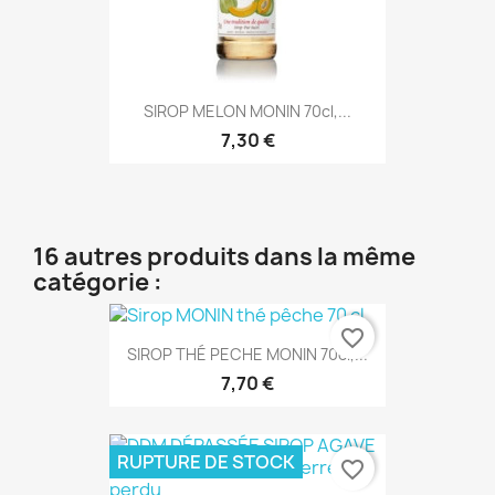
SIROP MELON MONIN 70cl,...
7,30 €
16 autres produits dans la même
catégorie :
favorite_border
SIROP THÉ PECHE MONIN 70cl,...
7,70 €
RUPTURE DE STOCK
favorite_border