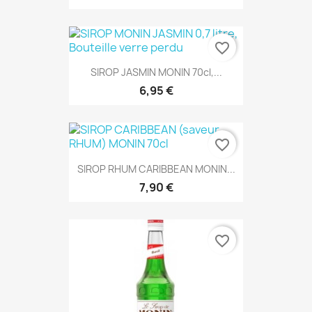
favorite_border
SIROP JASMIN MONIN 70cl,...
6,95 €
favorite_border
SIROP RHUM CARIBBEAN MONIN...
7,90 €
favorite_border