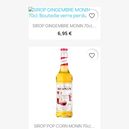
favorite_border
SIROP GINGEMBRE MONIN 70cl,...
6,95 €
favorite_border
SIROP POP CORN MONIN 70cl,...