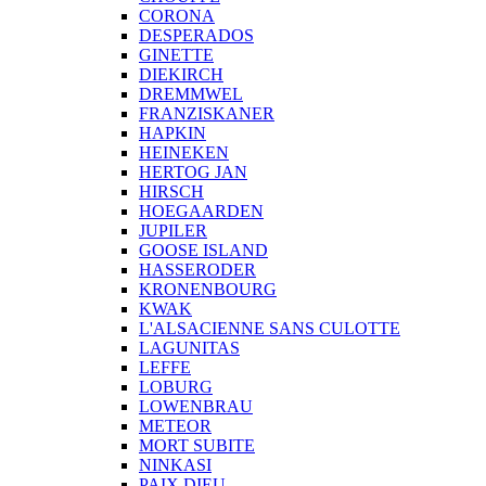
CORONA
DESPERADOS
GINETTE
DIEKIRCH
DREMMWEL
FRANZISKANER
HAPKIN
HEINEKEN
HERTOG JAN
HIRSCH
HOEGAARDEN
JUPILER
GOOSE ISLAND
HASSERODER
KRONENBOURG
KWAK
L'ALSACIENNE SANS CULOTTE
LAGUNITAS
LEFFE
LOBURG
LOWENBRAU
METEOR
MORT SUBITE
NINKASI
PAIX DIEU