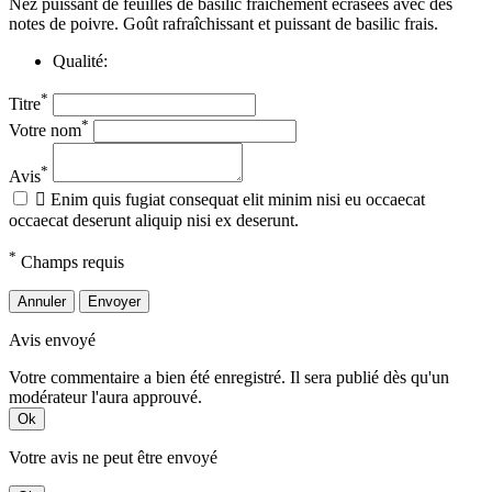
Nez puissant de feuilles de basilic fraîchement écrasées avec des
notes de poivre. Goût rafraîchissant et puissant de basilic frais.
Qualité:
*
Titre
*
Votre nom
*
Avis

Enim quis fugiat consequat elit minim nisi eu occaecat
occaecat deserunt aliquip nisi ex deserunt.
*
Champs requis
Annuler
Envoyer
Avis envoyé
Votre commentaire a bien été enregistré. Il sera publié dès qu'un
modérateur l'aura approuvé.
Ok
Votre avis ne peut être envoyé