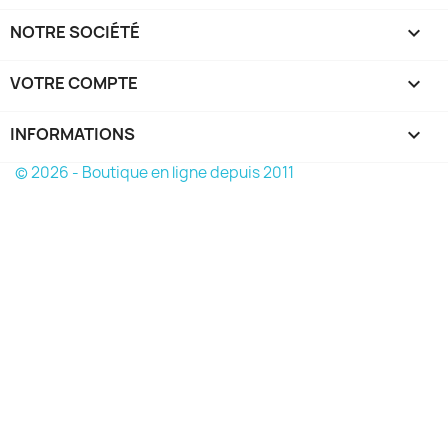
NOTRE SOCIÉTÉ

VOTRE COMPTE

INFORMATIONS
keyboard_arrow_down
© 2026 - Boutique en ligne depuis 2011