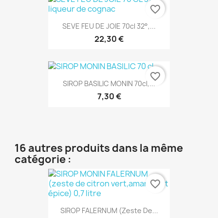
favorite_border
SEVE FEU DE JOIE 70cl 32°,...
22,30 €
favorite_border
SIROP BASILIC MONIN 70cl,...
7,30 €
16 autres produits dans la même
catégorie :
favorite_border
SIROP FALERNUM (zeste De...