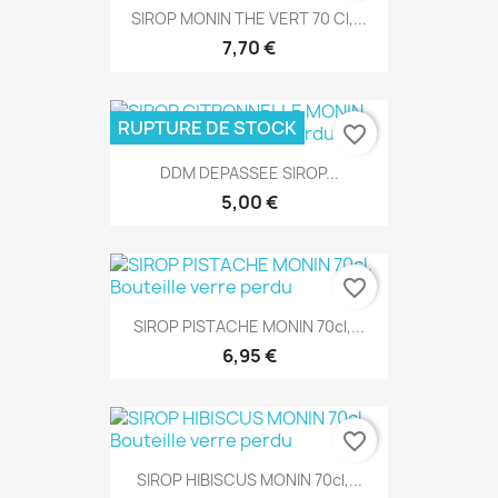
SIROP MONIN THE VERT 70 Cl,...
7,70 €
RUPTURE DE STOCK
favorite_border
DDM DEPASSEE SIROP...
5,00 €
favorite_border
SIROP PISTACHE MONIN 70cl,...
6,95 €
favorite_border
SIROP HIBISCUS MONIN 70cl,...