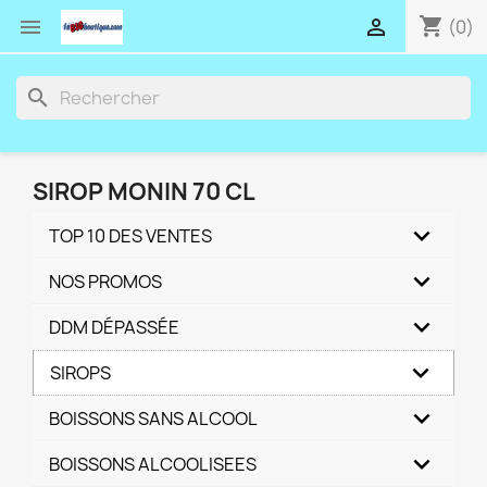
shopping_cart


(0)
search
SIROP MONIN 70 CL
TOP 10 DES VENTES
NOS PROMOS
DDM DÉPASSÉE
SIROPS
BOISSONS SANS ALCOOL
BOISSONS ALCOOLISEES