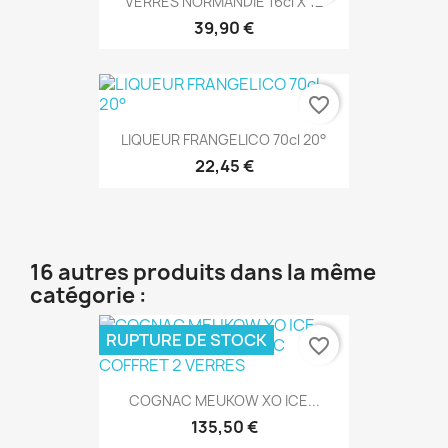
VERRES NORMANDIE 16cl X 12
39,90 €
favorite_border
LIQUEUR FRANGELICO 70cl 20°
22,45 €
16 autres produits dans la même
catégorie :
RUPTURE DE STOCK
favorite_border
COGNAC MEUKOW XO ICE...
135,50 €