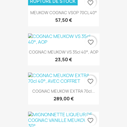
RUPTURE DE STOCK
favorite_border
MEUKOW COGNAC VSOP 70CL 40°
57,50 €
favorite_border
COGNAC MEUKOW VS 35cl 40°, AOP
23,50 €
favorite_border
COGNAC MEUKOW EXTRA 70cl...
289,00 €
favorite_border