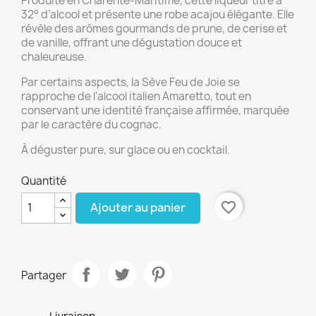
Produite en Charente-Maritime, cette liqueur titre à
32° d’alcool et présente une robe acajou élégante. Elle
révèle des arômes gourmands de prune, de cerise et
de vanille, offrant une dégustation douce et
chaleureuse.
Par certains aspects, la Sève Feu de Joie se
rapproche de l’alcool italien Amaretto, tout en
conservant une identité française affirmée, marquée
par le caractère du cognac.
À déguster pure, sur glace ou en cocktail.
Quantité
favorite_border
Ajouter au panier
Partager