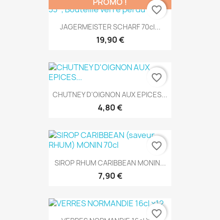
PROMO !
favorite_border
JAGERMEISTER SCHARF 70cl...
19,90 €
favorite_border
CHUTNEY D'OIGNON AUX EPICES...
4,80 €
favorite_border
SIROP RHUM CARIBBEAN MONIN...
7,90 €
favorite_border