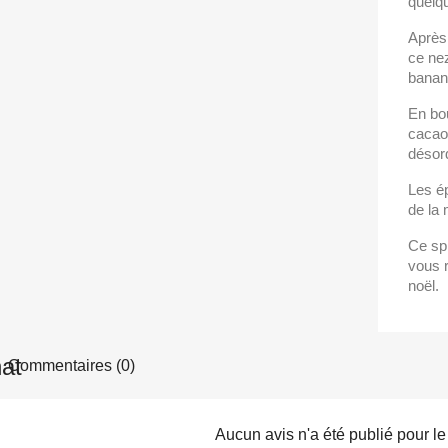
quelq
Après 
ce ne
banan
En bo
cacao 
désord
Les ép
de la
Ce sp
vous r
noël.
Commentaires (0)
Aucun avis n'a été publié pour l