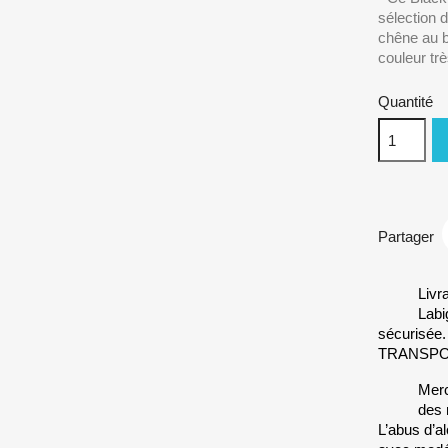
sélection 
chêne au b
couleur tr
Quantité
Partager
Livr
Labi
sécurisée
TRANSP
Merc
des 
L’abus d’a