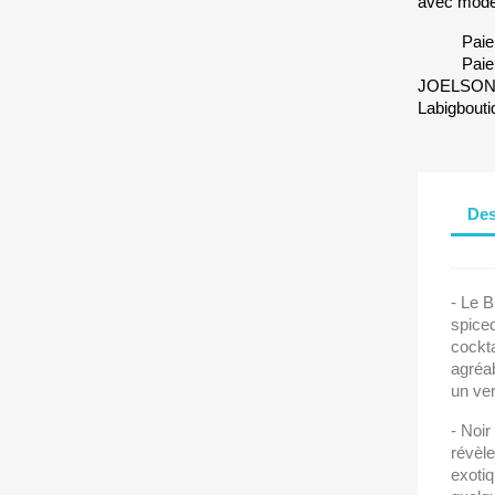
avec modé
Paie
Paie
JOELSONO 
Labigbouti
Des
- Le B
spiced
cockta
agréa
un ver
- Noi
révèle
exotiq