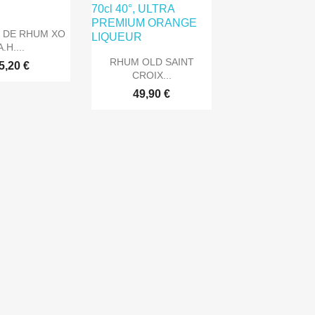
rçu rapide
 DE RHUM XO
A.H....

Aperçu rapide
RHUM OLD SAINT
5,20 €
CROIX...
49,90 €