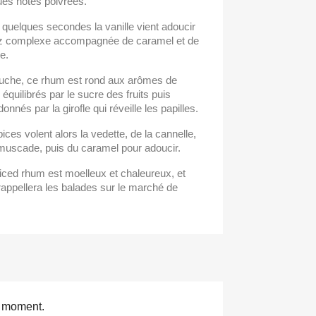
ues notes poivrées.
quelques secondes la vanille vient adoucir
z complexe accompagnée de caramel et de
e.
uche, ce rhum est rond aux arômes de
équilibrés par le sucre des fruits puis
onnés par la girofle qui réveille les papilles.
ices volent alors la vedette, de la cannelle,
 muscade, puis du caramel pour adoucir.
iced rhum est moelleux et chaleureux, et
appellera les balades sur le marché de
e moment.