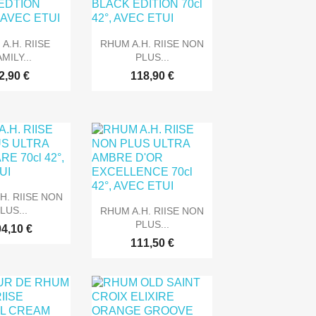

rçu rapide
Aperçu rapide
A.H. RIISE
RHUM A.H. RIISE NON
MILY...
PLUS...
2,90 €
118,90 €
rçu rapide
H. RIISE NON

Aperçu rapide
LUS...
RHUM A.H. RIISE NON
PLUS...
4,10 €
111,50 €