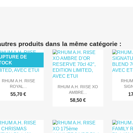
autres produits dans la même catégorie :
UPTURE DE
TOCK


Aperçu rapide
Ape
RHUM A.H. RIISE
RHUM 

Aperçu rapide
ROYAL...
SIGN
RHUM A.H. RIISE XO
AMBRE...
55,70 €
17
58,50 €