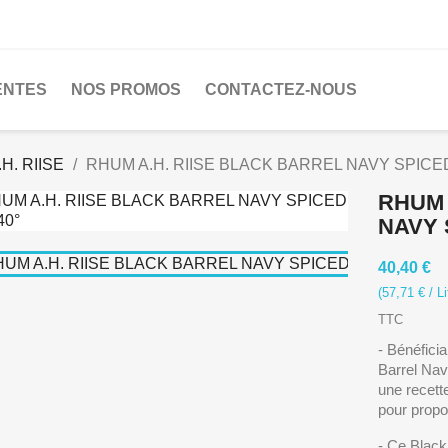
ENTES
NOS PROMOS
CONTACTEZ-NOUS
.H. RIISE
RHUM A.H. RIISE BLACK BARREL NAVY SPICED 
RHUM 
NAVY 
40,40 €
(57,71 € / Li
TTC
- Bénéficia
Barrel Nav
une recett
pour propo
- Ce Black