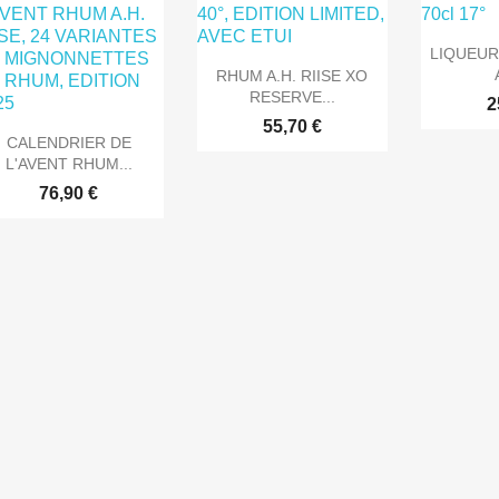

Ape
LIQUEUR

Aperçu rapide
RHUM A.H. RIISE XO
RESERVE...
2
55,70 €

Aperçu rapide
CALENDRIER DE
L'AVENT RHUM...
76,90 €