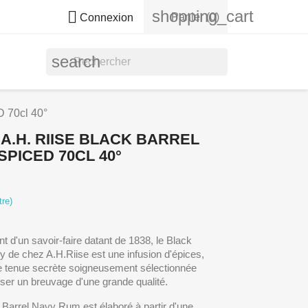
shopping_cart

Panier
(0)
Connexion
search
70cl 40°
A.H. RIISE BLACK BARREL
SPICED 70CL 40°
tre)
nt d'un savoir-faire datant de 1838, le Black
y de chez A.H.Riise est une infusion d'épices,
e tenue secrète soigneusement sélectionnée
ser un breuvage d'une grande qualité.
 Barrel Navy Rum est élaboré à partir d'une