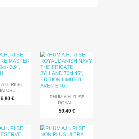
rçu rapide
A.H. RIISE
ATURE...

Aperçu rapide
RHUM A.H. RIISE
6,80 €
ROYAL...
59,40 €