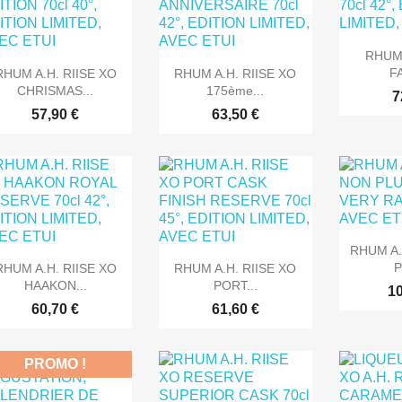

Ape
RHUM 


Aperçu rapide
Aperçu rapide
FA
RHUM A.H. RIISE XO
RHUM A.H. RIISE XO
CHRISMAS...
175ème...
7
57,90 €
63,50 €

Ape
RHUM A.


Aperçu rapide
Aperçu rapide
P
RHUM A.H. RIISE XO
RHUM A.H. RIISE XO
HAAKON...
PORT...
10
60,70 €
61,60 €
PROMO !