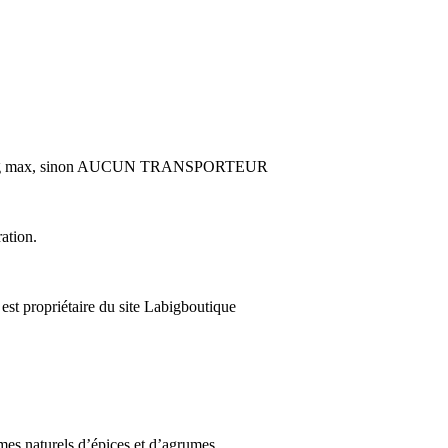
ion 30kg max, sinon AUCUN TRANSPORTEUR
ation.
 propriétaire du site Labigboutique
mes naturels d’épices et d’agrumes.