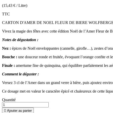
(15,43 € / Litre)
TTC
CARTON D'AMER DE NOEL FLEUR DE BIERE WOLFBERGER 1
Vivez la magie des fêtes avec cette édition Noël de l’Amer Fleur de B
Notes de dégustation :
Nez :
épices de Noël enveloppantes (cannelle, girofle…), zestes d’or
Bouche :
une douceur ronde et fruitée, évoquant l’orange confite et les
Finale :
amertume fine de quinquina, qui équilibre parfaitement les arô
Comment le déguster :
Versez 3 cl de l’Amer dans un grand verre à bière, puis ajoutez enviro
Ce dosage met en valeur le caractère épicé et chaleureux de cette liqu
Quantité

Ajouter au panier