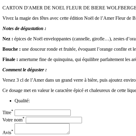
CARTON D'AMER DE NOEL FLEUR DE BIERE WOLFBERGER 1
Vivez la magie des fêtes avec cette édition Noël de l’Amer Fleur de B
Notes de dégustation :
Nez :
épices de Noël enveloppantes (cannelle, girofle…), zestes d’or
Bouche :
une douceur ronde et fruitée, évoquant l’orange confite et les
Finale :
amertume fine de quinquina, qui équilibre parfaitement les arô
Comment le déguster :
Versez 3 cl de l’Amer dans un grand verre à bière, puis ajoutez enviro
Ce dosage met en valeur le caractère épicé et chaleureux de cette liqu
Qualité:
*
Titre
*
Votre nom
*
Avis